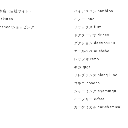
本店（自社サイト）
バイアスロン biathlon
rakuten
イノー inno
Yahoo!ショッピング
フラックス flux
ドクターデオ dr.deo
ダクション daction360
エールベベ ailebebe
レッツオ razo
ギガ giga
フレグランス blang luno
コネコ coneco
シャーミング syamingu
イーフリー e-free
カーケミカル car-chemical