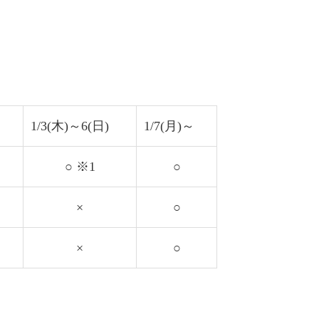
1/3(木)～6(日)
1/7(月)～
○ ※1
○
×
○
×
○