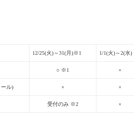
12/25(火)～31(月)※1
1/1(火)～2(水)
○ ※1
×
メール)
×
×
受付のみ ※2
×