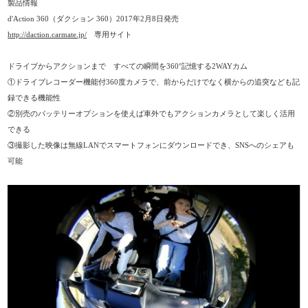
製品情報
d'Action 360（ダクション 360）2017年2月8日発売
http://daction.carmate.jp/
専用サイト
ドライブからアクションまで すべての瞬間を360°記憶する2WAYカム
①ドライブレコーダー機能付360度カメラで、前からだけでなく横からの追突なども記
録できる機能性
②別売のバッテリーオプションを使えば車外でもアクションカメラとして楽しく活用
できる
③撮影した映像は無線LANでスマートフォンにダウンロードでき、SNSへのシェアも
可能