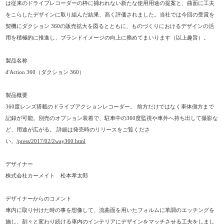
は従来のドライブレコーダーの枠に捕われない新たな使用用途の提案と、曲面に工夫
をこらしたデザインに取り組んだ結果、高く評価されました。当社では今回の受賞を
契機にダクション 360の販売拡大を図るとともに、ものづくりにおけるデザインの活
用を積極的に推進し、ブランドイメージの向上に務めてまいります（以上趣旨）。
製品名称
d'Action 360（ダクション 360）
製品概要
360度レンズ搭載のドライブアクションレコーダー。 前方だけではなく車体側方まで
記録が可能。別売のオプション装着で、駐車中の360度監視や車外へ持ち出して撮影な
ど、用途が広がる。 詳細は発売時のリリースをご覧くださ
い。
/press/2017/02/2way360.html
デザイナー
株式会社カーメイト 松本孝太郎
デザイナーからのコメント
車内に取り付けた時の事を想像して、流曲面を用いたフォルムに革調のエッチングを
施し、刻々と変わり続ける車内のインテリアにデザインをマッチさせる工夫をしまし