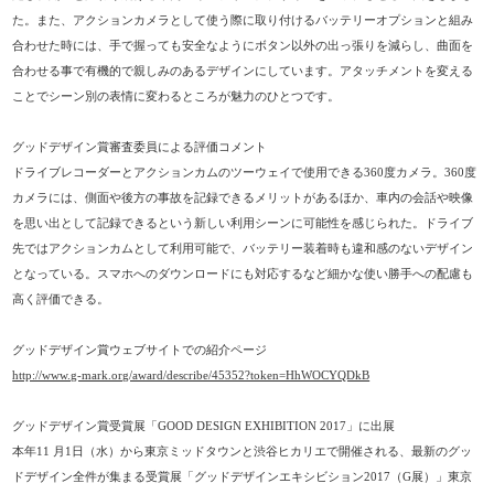
た。また、アクションカメラとして使う際に取り付けるバッテリーオプションと組み
合わせた時には、手で握っても安全なようにボタン以外の出っ張りを減らし、曲面を
合わせる事で有機的で親しみのあるデザインにしています。アタッチメントを変える
ことでシーン別の表情に変わるところが魅力のひとつです。
グッドデザイン賞審査委員による評価コメント
ドライブレコーダーとアクションカムのツーウェイで使用できる360度カメラ。360度
カメラには、側面や後方の事故を記録できるメリットがあるほか、車内の会話や映像
を思い出として記録できるという新しい利用シーンに可能性を感じられた。ドライブ
先ではアクションカムとして利用可能で、バッテリー装着時も違和感のないデザイン
となっている。スマホへのダウンロードにも対応するなど細かな使い勝手への配慮も
高く評価できる。
グッドデザイン賞ウェブサイトでの紹介ページ
http://www.g-mark.org/award/describe/45352?token=HhWOCYQDkB
グッドデザイン賞受賞展「GOOD DESIGN EXHIBITION 2017」に出展
本年11 月1日（水）から東京ミッドタウンと渋谷ヒカリエで開催される、最新のグッ
ドデザイン全件が集まる受賞展「グッドデザインエキシビション2017（G展）」東京