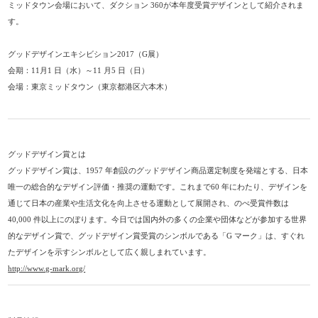
ミッドタウン会場において、ダクション 360が本年度受賞デザインとして紹介されま
す。
グッドデザインエキシビション2017（G展）
会期：11月1 日（水）～11 月5 日（日）
会場：東京ミッドタウン（東京都港区六本木）
グッドデザイン賞とは
グッドデザイン賞は、1957 年創設のグッドデザイン商品選定制度を発端とする、日本
唯一の総合的なデザイン評価・推奨の運動です。これまで60 年にわたり、デザインを
通じて日本の産業や生活文化を向上させる運動として展開され、のべ受賞件数は
40,000 件以上にのぼります。今日では国内外の多くの企業や団体などが参加する世界
的なデザイン賞で、グッドデザイン賞受賞のシンボルである「G マーク」は、すぐれ
たデザインを示すシンボルとして広く親しまれています。
http://www.g-mark.org/