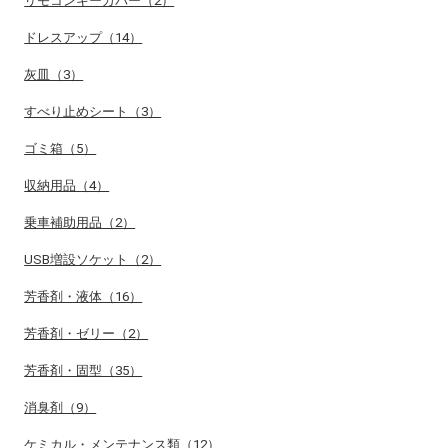
リモコンキーカバー（2）
ドレスアップ（14）
灰皿（3）
すべり止めシート（3）
ゴミ箱（5）
収納用品（4）
乗車補助用品（2）
USB増設ソケット（2）
芳香剤・液体（16）
芳香剤・ゼリー（2）
芳香剤・固型（35）
消臭剤（9）
ケミカル・メンテナンス類（12）