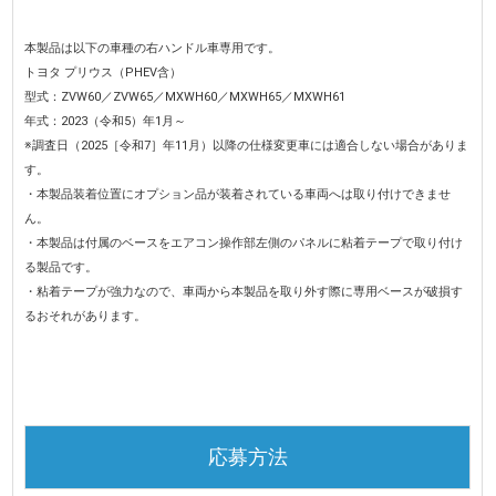
本製品は以下の車種の右ハンドル車専用です。
トヨタ プリウス（PHEV含）
型式：ZVW60／ZVW65／MXWH60／MXWH65／MXWH61
年式：2023（令和5）年1月～
※調査日（2025［令和7］年11月）以降の仕様変更車には適合しない場合がありま
す。
・本製品装着位置にオプション品が装着されている車両へは取り付けできませ
ん。
・本製品は付属のベースをエアコン操作部左側のパネルに粘着テープで取り付け
る製品です。
・粘着テープが強力なので、車両から本製品を取り外す際に専用ベースが破損す
るおそれがあります。
応募方法