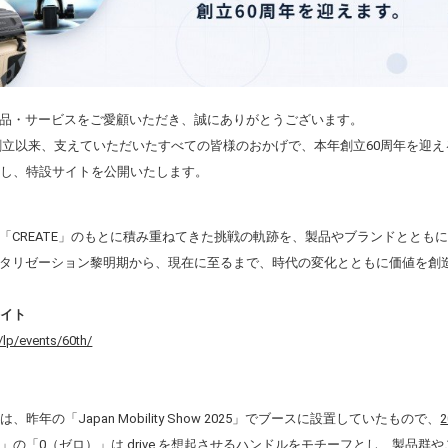
品・サービスをご愛顧いただき、誠にありがとうございます。
日の創立以来、支えていただいたすべての皆様のおかげで、本年創立60周年を迎
念し、特設サイトを公開いたします。
「CREATE」のもとに積み重ねてきた挑戦の軌跡を、製品やブランドととも
タリゼーション黎明期から、現在に至るまで、時代の変化とともに価値を創
サイト
p/lp/events/60th/
昨年の「Japan Mobility Show 2025」でブースに設置していたもので、
」の「0（ゼロ）」は drive を想起させるハンドルをモチーフとし、製品