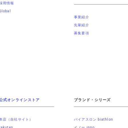
採用情報
Global
事業紹介
先輩紹介
募集要項
公式オンラインストア
ブランド・シリーズ
本店（自社サイト）
バイアスロン biathlon
rakuten
イノー inno