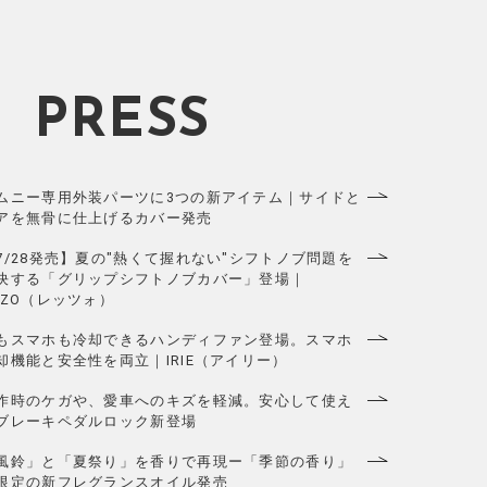
PRESS
ムニー専用外装パーツに3つの新アイテム｜サイドと
アを無骨に仕上げるカバー発売
7/28発売】夏の"熱くて握れない"シフトノブ問題を
決する「グリップシフトノブカバー」登場｜
AZO（レッツォ）
もスマホも冷却できるハンディファン登場。スマホ
却機能と安全性を両立｜IRIE（アイリー）
作時のケガや、愛車へのキズを軽減。安心して使え
ブレーキペダルロック新登場
風鈴」と「夏祭り」を香りで再現ー「季節の香り」
限定の新フレグランスオイル発売