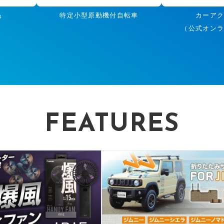
品
特定小型原動機付自転車
カーア
（公式オン
FEATURES