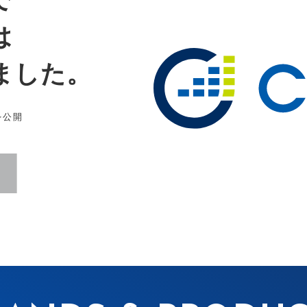
で
は
ました。
を公開