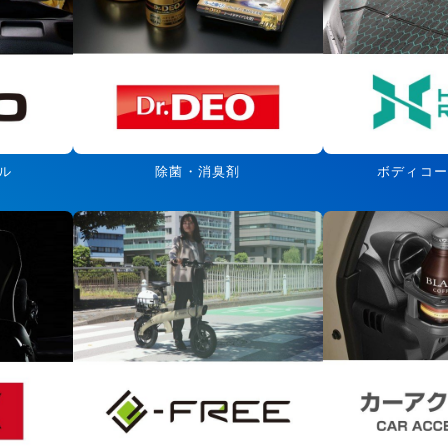
ル
除菌・消臭剤
ボディコ