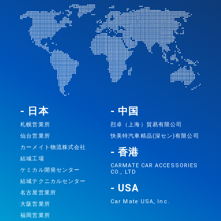
- 日本
- 中国
札幌営業所
烈卓（上海）貿易有限公司
仙台営業所
快美特汽車精品(深セン)有限公司
カーメイト物流株式会社
- 香港
結城工場
CARMATE CAR ACCESSORIES
ケミカル開発センター
CO., LTD
結城テクニカルセンター
- USA
名古屋営業所
Car Mate USA, Inc.
大阪営業所
福岡営業所