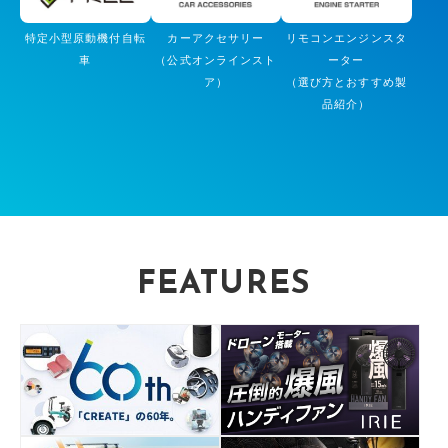
特定小型原動機付自転
カーアクセサリー
リモコンエンジンスタ
車
（公式オンラインスト
ーター
ア）
（選び方とおすすめ製
品紹介）
FEATURES