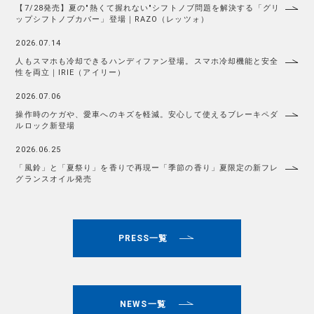
【7/28発売】夏の"熱くて握れない"シフトノブ問題を解決する「グリ
ップシフトノブカバー」登場｜RAZO（レッツォ）
2026.07.14
人もスマホも冷却できるハンディファン登場。スマホ冷却機能と安全
性を両立｜IRIE（アイリー）
2026.07.06
操作時のケガや、愛車へのキズを軽減。安心して使えるブレーキペダ
ルロック新登場
2026.06.25
「風鈴」と「夏祭り」を香りで再現ー「季節の香り」夏限定の新フレ
グランスオイル発売
PRESS一覧
NEWS一覧